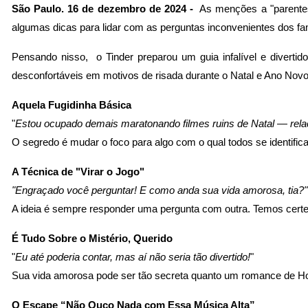
São Paulo. 16 de dezembro de 2024 -
As menções a "parentes
algumas dicas para lidar com as perguntas inconvenientes dos fam
Pensando nisso, o Tinder preparou um guia infalível e divertid
desconfortáveis em motivos de risada durante o Natal e Ano Novo
Aquela Fugidinha Básica
"
Estou ocupado demais maratonando filmes ruins de Natal — re
O segredo é mudar o foco para algo com o qual todos se identifi
A Técnica de "Virar o Jogo"
"Engraçado você perguntar! E como anda sua vida amorosa, tia?"
A ideia é sempre responder uma pergunta com outra. Temos certeza
É Tudo Sobre o Mistério, Querido
"
Eu até poderia contar, mas aí não seria tão divertido!
"
Sua vida amorosa pode ser tão secreta quanto um romance de H
O Escape “Não Ouço Nada com Essa Música Alta”