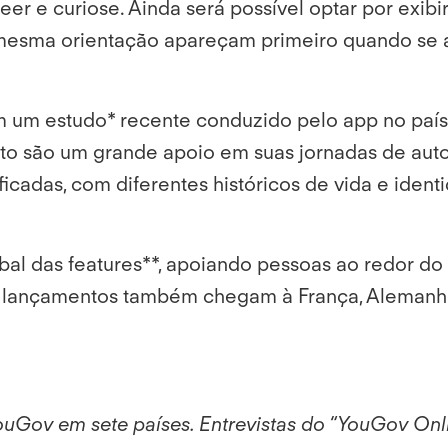
eer e curiose. Ainda será possível optar por exibi
mesma orientação apareçam primeiro quando se arr
um estudo* recente conduzido pelo app no país q
ento são um grande
apoio em suas jornadas de au
cadas, com diferentes históricos de vida e identi
al das features**, apoiando pessoas ao redor do
ançamentos também chegam à França, Alemanha, Es
Gov em sete países. Entrevistas do “YouGov Onlin