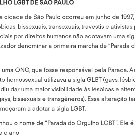
HO LGBT DE SÃO PAULO
a cidade de São Paulo ocorreu em junho de 1997, 
icas, bissexuais, transexuais, travestis e ativista
iais por direitos humanos não adotavam uma sigl
zador denominar a primeira marcha de “Parada do 
uir uma ONG, que fosse responsável pela Parada. 
 homossexual utilizava a sigla GLBT (gays, lésbic
iu dar uma maior visibilidade às lésbicas e alter
, gays, bissexuais e transgêneros). Essa alteraçã
meçaram a adotar a sigla LGBT.
o ganhou o nome de “Parada do Orgulho LGBT”. E
te o ano