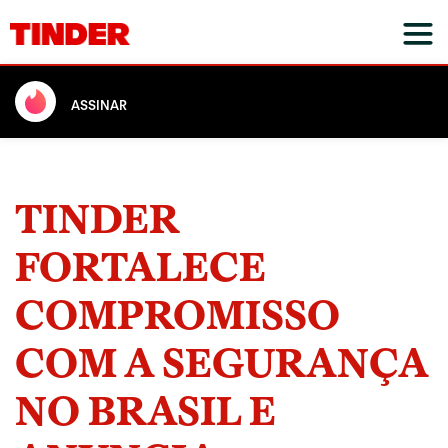
ASSINAR
TINDER
FORTALECE
COMPROMISSO
COM A SEGURANÇA
NO BRASIL E