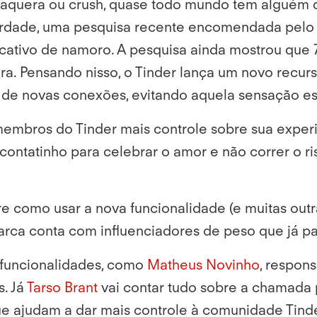
paquera ou crush, quase todo mundo tem alguém 
verdade, uma pesquisa recente encomendada pelo
cativo de namoro. A pesquisa ainda mostrou que 7
ra. Pensando nisso, o Tinder lança um novo recur
 de novas conexões, evitando aquela sensação es
membros do Tinder mais controle sobre sua exper
ntatinho para celebrar o amor e não correr o ris
re como usar a nova funcionalidade (e muitas out
 marca conta com influenciadores de peso que já 
 funcionalidades, como
Matheus Novinho
, respon
. Já
Tarso Brant
vai contar tudo sobre a chamada 
 que ajudam a dar mais controle à comunidade Tin